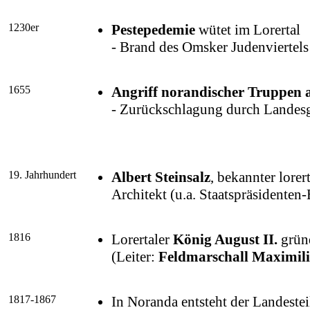
1230er
Pestepedemie
wütet im Lorertal
- Brand des Omsker Judenviertels
1655
Angriff norandischer Truppen a
- Zurückschlagung durch Landes
19. Jahrhundert
Albert Steinsalz
, bekannter lorer
Architekt (u.a. Staatspräsidenten
1816
Lorertaler
König August II.
gründ
(Leiter:
Feldmarschall Maximili
1817-1867
In Noranda entsteht der Landestei